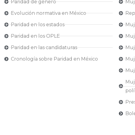
Paridad de género
Muje
Evolución normativa en México
Rep
Paridad en los estados
Muj
Paridad en los OPLE
Muj
Paridad en las candidaturas
Muj
Cronología sobre Paridad en México
Muj
Muj
Muj
polí
Pre
Bol