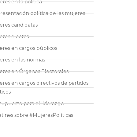
res en la politica
resentación política de las mujeres
eres candidatas
eres electas
eres en cargos públicos
eres en las normas
eres en Órganos Electorales
eres en cargos directivos de partidos
ticos
supuesto para el liderazgo
etines sobre #MujeresPolíticas