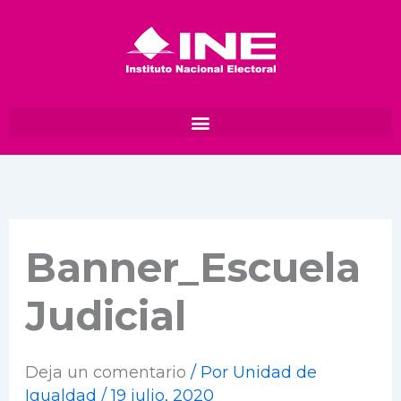
Ir
al
contenido
Banner_Escuela
Judicial
Deja un comentario
/ Por
Unidad de
Igualdad
/
19 julio, 2020