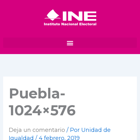
Ir
al
contenido
Puebla-
1024×576
Deja un comentario
/ Por
Unidad de
Igualdad
/
4 febrero, 2019