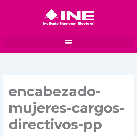
Ir
al
contenido
encabezado-
mujeres-cargos-
directivos-pp