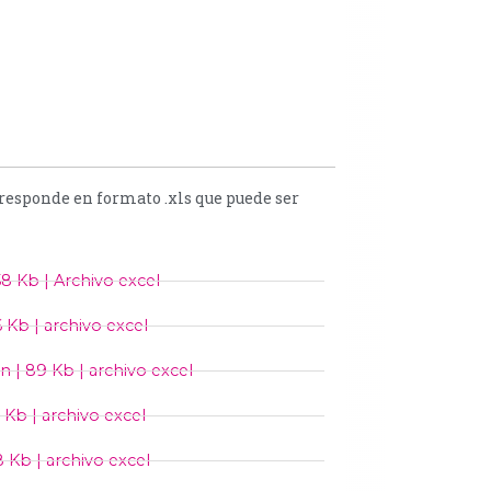
orresponde en formato .xls que puede ser
58 Kb | Archivo excel
6 Kb | archivo excel
 | 89 Kb | archivo excel
 Kb | archivo excel
8 Kb | archivo excel