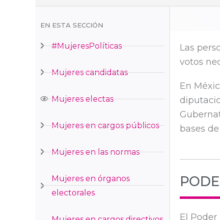
EN ESTA SECCIÓN
#MujeresPolíticas
Las pers
votos ne
Mujeres candidatas
En México
Mujeres electas
diputacio
Gubernat
Mujeres en cargos públicos
bases de
Mujeres en las normas
PODE
Mujeres en órganos
electorales
El Poder 
Mujeres en cargos directivos