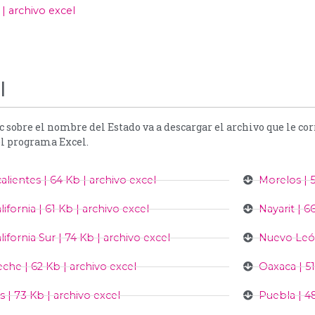
 | archivo excel
l
ic sobre el nombre del Estado va a descargar el archivo que le c
el programa Excel.
alientes | 64 Kb | archivo excel
Morelos | 
lifornia | 61 Kb | archivo excel
Nayarit | 6
lifornia Sur | 74 Kb | archivo excel
Nuevo León
he | 62 Kb | archivo excel
Oaxaca | 51
s | 73 Kb | archivo excel
Puebla | 4