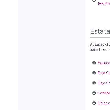
166 Kb
Estata
Al hacer cl
abierto en 
Aguasc
Baja Ca
Baja Ca
Campec
Chiapa