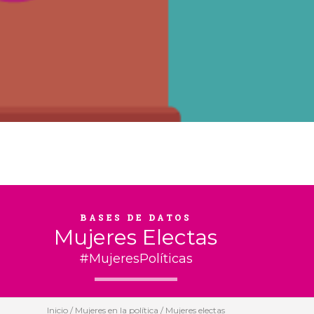
BASES DE DATOS
Mujeres Electas
#MujeresPolíticas
Inicio
/
Mujeres en la política
/ Mujeres electas