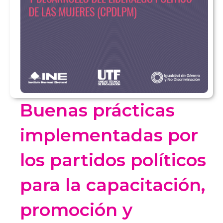
Buenas prácticas
implementadas por
los partidos políticos
para la capacitación,
promoción y