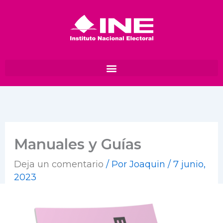
Ir
al
contenido
Manuales y Guías
Deja un comentario
/ Por
Joaquin
/
7 junio,
2023