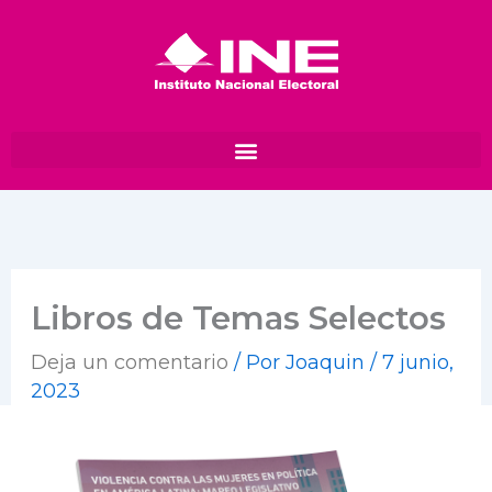
Ir
al
contenido
Libros de Temas Selectos
Deja un comentario
/ Por
Joaquin
/
7 junio,
2023