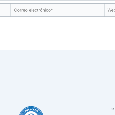
Correo
Web
electrónico*
Se