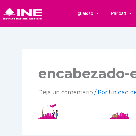
Ir
al
Igualdad
Paridad
contenido
encabezado-e
Deja un comentario
/ Por
Unidad d