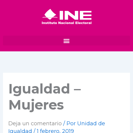
Ir
al
contenido
Igualdad –
Mujeres
Deja un comentario
/ Por
Unidad de
Igualdad
/
1 febrero, 2019