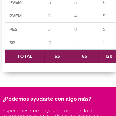
PVEM
3
3
6
PVEM
1
4
5
PES
5
0
5
SP
0
1
1
TOTAL
63
65
128
¿Podemos ayudarte con algo más?
Esperamos que hayas encontrado lo que