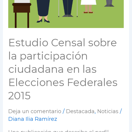
ciudadana
en
las
Elecciones
Federales
Estudio Censal sobre
2015
la participación
ciudadana en las
Elecciones Federales
2015
Deja un comentario
/
Destacada
,
Noticias
/
Diana Ilia Ramírez