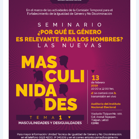
¿Por
qué
el
género
es
importante
para
los
hombres?.
Las
nuevas
masculinidades